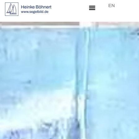
EN
Über Heinke Böhnert
Kontakt zu Atelier Segelbild